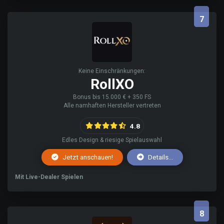
7
Keine Einschränkungen:
RollXO
Bonus bis 15.000 € + 350 FS
Alle namhaften Hersteller vertreten
4.8
Edles Design & riesige Spielauswahl
Jetzt anschauen!
Details...
Mit Live-Dealer Spielen
8