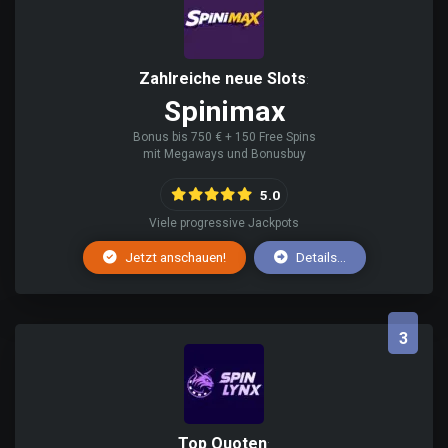
Zahlreiche neue Slots
:
Spinimax
Bonus bis 750 € + 150 Free Spins
mit Megaways und Bonusbuy
5.0
Viele progressive Jackpots
Jetzt anschauen!
Details...
3
Top Quoten
: