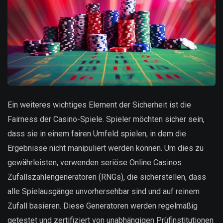
Ein weiteres wichtiges Element der Sicherheit ist die
Fairness der Casino-Spiele. Spieler möchten sicher sein,
dass sie in einem fairen Umfeld spielen, in dem die
Ergebnisse nicht manipuliert werden können. Um dies zu
gewährleisten, verwenden seriöse Online Casinos
Zufallszahlengeneratoren (RNGs), die sicherstellen, dass
alle Spielausgänge unvorhersehbar sind und auf reinem
Zufall basieren. Diese Generatoren werden regelmäßig
getestet und zertifiziert von unabhängigen Prüfinstitutionen