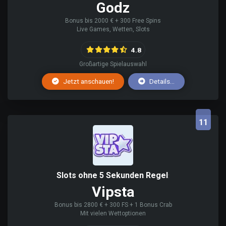
Godz
Bonus bis 2000 € + 300 Free Spins
Live Games, Wetten, Slots
4.8
Großartige Spielauswahl
Jetzt anschauen!
Details...
11
Slots ohne 5 Sekunden Regel
:
Vipsta
Bonus bis 2800 € + 300 FS + 1 Bonus Crab
Mit vielen Wettoptionen