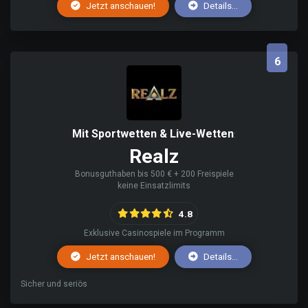
Jetzt anschauen!
Details...
6
Mit Sportwetten & Live-Wetten
:
Realz
Bonusguthaben bis 500 € + 200 Freispiele
keine Einsatzlimits
4.8
Exklusive Casinospiele im Programm
Jetzt anschauen!
Details...
Sicher und seriös