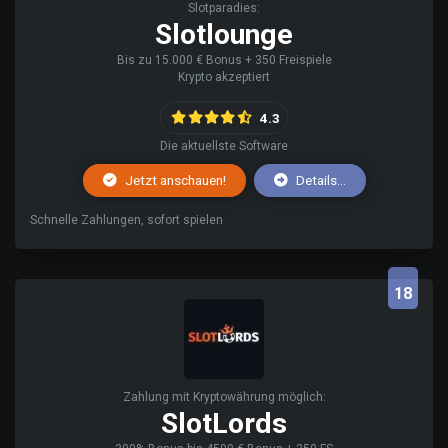
Slotparadies:
Slotlounge
Bis zu 15.000 € Bonus + 350 Freispiele
Krypto akzeptiert
4.3
Die aktuellste Software
Jetzt anschauen!
Details...
Schnelle Zahlungen, sofort spielen
18
Zahlung mit Kryptowährung möglich:
SlotLords