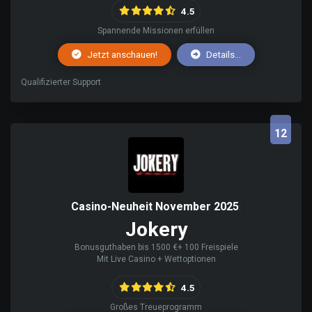
4.5
Spannende Missionen erfüllen
Jetzt anschauen!
Details...
Qualifizierter Support
12
Casino-Neuheit November 2025
:
Jokery
Bonusguthaben bis 1500 €+ 100 Freispiele
Mit Live Casino + Wettoptionen
4.5
Großes Treueprogramm