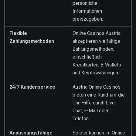
persönliche
Informationen
preiszugeben.
Flexible
Online Casinos Austria
Zahlungsmethoden
akzeptieren vielfältige
Zahlungsmethoden,
einschließlich
Kreditkarten, E-Wallets
und Kryptowährungen.
24/7 Kundenservice
Austria Online Casinos
bieten eine Rund-um-die-
Uhr-Hilfe durch Live-
Chat, E-Mail oder
Telefon.
Anpassungsfähige
Spieler können im Online