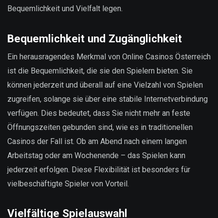
Bequemlichkeit und Vielfalt legen.
Bequemlichkeit und Zugänglichkeit
Ein herausragendes Merkmal von Online Casinos Österreich
ist die Bequemlichkeit, die sie den Spielern bieten. Sie
können jederzeit und überall auf eine Vielzahl von Spielen
zugreifen, solange sie über eine stabile Internetverbindung
verfügen. Dies bedeutet, dass Sie nicht mehr an feste
Öffnungszeiten gebunden sind, wie es in traditionellen
Casinos der Fall ist. Ob am Abend nach einem langen
Arbeitstag oder am Wochenende – das Spielen kann
jederzeit erfolgen. Diese Flexibilität ist besonders für
vielbeschäftigte Spieler von Vorteil.
Vielfältige Spielauswahl