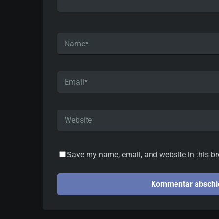
Save my name, email, and website in this br