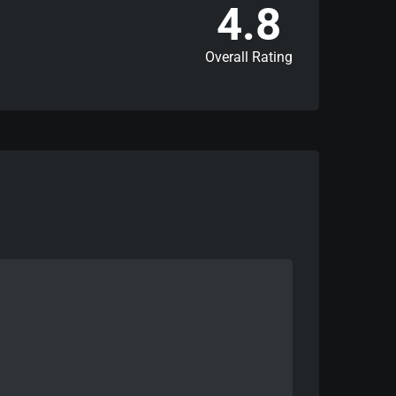
4.8
Overall Rating