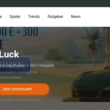
te
Spiele
Trends
Ratgeber
News
Luck
onusguthaben + 300 Freispiele
unavailable or invalid API key.
dlicher Anbieter
Jetzt anschauen!
 neue Spiele, die besten Provider