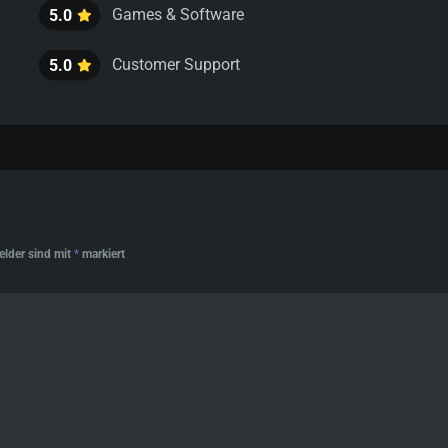
Games & Software
5.0
Customer Support
5.0
Felder sind mit
*
markiert