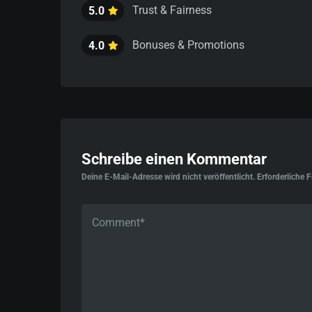
Trust & Fairness
5.0
Bonuses & Promotions
4.0
Schreibe einen Kommentar
Deine E-Mail-Adresse wird nicht veröffentlicht.
Erforderliche 