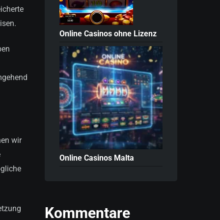
icherte
isen.
Online Casinos ohne Lizenz
ben
umgehend
nen wir
e
Online Casinos Malta
ögliche
letzung
Kommentare