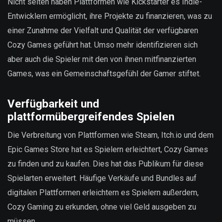
Nicht selten haben Plattformen wie Kickstarter es Indie-
Entwicklern ermöglicht, ihre Projekte zu finanzieren, was zu
einer Zunahme der Vielfalt und Qualität der verfügbaren
Cozy Games geführt hat. Umso mehr identifizieren sich
aber auch die Spieler mit den von ihnen mitfinanzierten
Games, was ein Gemeinschaftsgefühl der Gamer stiftet.
Verfügbarkeit und
plattformübergreifendes Spielen
Die Verbreitung von Plattformen wie Steam, Itch.io und dem
Epic Games Store hat es Spielern erleichtert, Cozy Games
zu finden und zu kaufen. Dies hat das Publikum für diese
Spielarten erweitert. Häufige Verkäufe und Bundles auf
digitalen Plattformen erleichtern es Spielern außerdem,
Cozy Gaming zu erkunden, ohne viel Geld ausgeben zu
müssen.