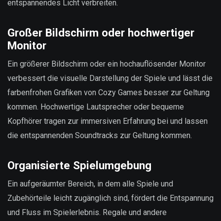
entspannendes Licht verbreiten.
Großer Bildschirm oder hochwertiger
Monitor
Ein größerer Bildschirm oder ein hochauflösender Monitor
verbessert die visuelle Darstellung der Spiele und lässt die
farbenfrohen Grafiken von Cozy Games besser zur Geltung
kommen. Hochwertige Lautsprecher oder bequeme
Kopfhörer tragen zur immersiven Erfahrung bei und lassen
die entspannenden Soundtracks zur Geltung kommen.
Organisierte Spielumgebung
Ein aufgeräumter Bereich, in dem alle Spiele und
Zubehörteile leicht zugänglich sind, fördert die Entspannung
und Fluss im Spielerlebnis. Regale und andere