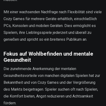
Mit einer wachsenden Nachfrage nach Flexibilität sind viele
Cozy Games für mehrere Geräte erhältlich, einschließlich
PCs, Konsolen und mobilen Geräten. Dies ermöglicht es
Spielern, ihre Lieblingsspiele jederzeit und überall zu
genießen und spricht so ein breiteres Publikum an.
Fokus auf Wohlbefinden und mentale
Gesundheit
Die zunehmende Anerkennung der mentalen
Gesundheitsvorteile von manchen digitalen Spielen hat zur
Bekanntheit und von Cozy Games und der Vergrößerung
des Markts beigetragen. Spieler suchen oft nach Spielen,
die Komfort bieten, Angst reduzieren und Achtsamkeit
fördern.