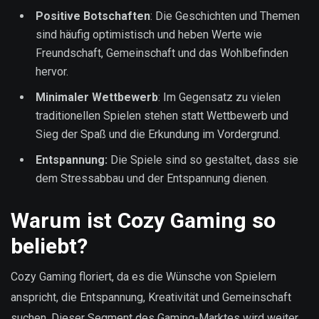
Positive Botschaften
: Die Geschichten und Themen
sind häufig optimistisch und heben Werte wie
Freundschaft, Gemeinschaft und das Wohlbefinden
hervor.
Minimaler Wettbewerb
: Im Gegensatz zu vielen
traditionellen Spielen stehen statt Wettbewerb und
Sieg der Spaß und die Erkundung im Vordergrund.
Entspannung:
Die Spiele sind so gestaltet, dass sie
dem Stressabbau und der Entspannung dienen.
Warum ist Cozy Gaming so
beliebt?
Cozy Gaming floriert, da es die Wünsche von Spielern
anspricht, die Entspannung, Kreativität und Gemeinschaft
suchen. Dieser Segment des Gaming-Marktes wird weiter