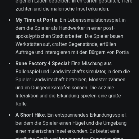
eigenen Laden betreiben, ihren Garten gestalten, Tiere
züchten und die malerische Insel erkunden.
My Time at Portia
: Ein Lebenssimulationsspiel, in
dem die Spieler als Handwerker in einer post-
apokalyptischen Stadt arbeiten. Die Spieler bauen
Werkstätten auf, craften Gegenstände, erfüllen
Aufträge und interagieren mit den Bürgern von Portia.
Rune Factory 4 Special
: Eine Mischung aus
Rollenspiel und Landwirtschaftssimulator, in dem die
Spieler Landwirtschaft betreiben, Monster zähmen
und im Dungeon kämpfen können. Die soziale
Interaktion und die Erkundung spielen eine große
Rolle.
A Short Hike
: Ein entspannendes Erkundungsspiel,
bei dem die Spieler einen Hügel und die Umgebung
einer malerischen Insel erkunden. Es bietet eine