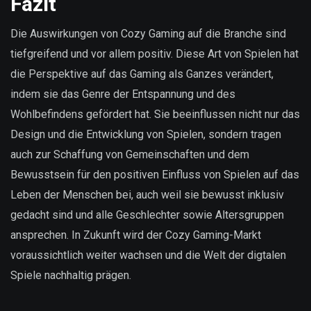
Fazit
Die Auswirkungen von Cozy Gaming auf die Branche sind
tiefgreifend und vor allem positiv. Diese Art von Spielen hat
die Perspektive auf das Gaming als Ganzes verändert,
indem sie das Genre der Entspannung und des
Wohlbefindens gefördert hat. Sie beeinflussen nicht nur das
Design und die Entwicklung von Spielen, sondern tragen
auch zur Schaffung von Gemeinschaften und dem
Bewusstsein für den positiven Einfluss von Spielen auf das
Leben der Menschen bei, auch weil sie bewusst inklusiv
gedacht sind und alle Geschlechter sowie Altersgruppen
ansprechen. In Zukunft wird der Cozy Gaming-Markt
voraussichtlich weiter wachsen und die Welt der digtalen
Spiele nachhaltig prägen.