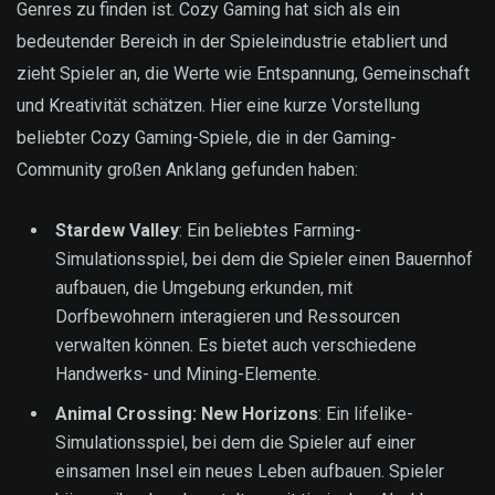
Genres zu finden ist. Cozy Gaming hat sich als ein
bedeutender Bereich in der Spieleindustrie etabliert und
zieht Spieler an, die Werte wie Entspannung, Gemeinschaft
und Kreativität schätzen. Hier eine kurze Vorstellung
beliebter Cozy Gaming-Spiele, die in der Gaming-
Community großen Anklang gefunden haben:
Stardew Valley
: Ein beliebtes Farming-
Simulationsspiel, bei dem die Spieler einen Bauernhof
aufbauen, die Umgebung erkunden, mit
Dorfbewohnern interagieren und Ressourcen
verwalten können. Es bietet auch verschiedene
Handwerks- und Mining-Elemente.
Animal Crossing: New Horizons
: Ein lifelike-
Simulationsspiel, bei dem die Spieler auf einer
einsamen Insel ein neues Leben aufbauen. Spieler