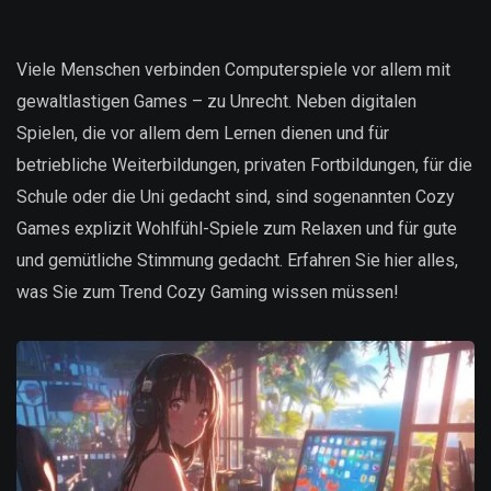
Viele Menschen verbinden Computerspiele vor allem mit
gewaltlastigen Games – zu Unrecht. Neben digitalen
Spielen, die vor allem dem Lernen dienen und für
betriebliche Weiterbildungen, privaten Fortbildungen, für die
Schule oder die Uni gedacht sind, sind sogenannten Cozy
Games explizit Wohlfühl-Spiele zum Relaxen und für gute
und gemütliche Stimmung gedacht. Erfahren Sie hier alles,
was Sie zum Trend Cozy Gaming wissen müssen!