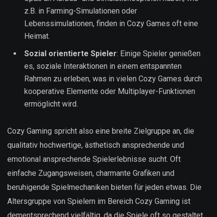
z.B. in Farming-Simulationen oder
Lebenssimulationen, finden in Cozy Games oft eine
Heimat.
Sozial orientierte Spieler
: Einige Spieler genießen
es, soziale Interaktionen in einem entspannten
Rahmen zu erleben, was in vielen Cozy Games durch
kooperative Elemente oder Multiplayer-Funktionen
ermöglicht wird.
Cozy Gaming spricht also eine breite Zielgruppe an, die
qualitativ hochwertige, ästhetisch ansprechende und
emotional ansprechende Spielerlebnisse sucht. Oft
einfache Zugangsweisen, charmante Grafiken und
beruhigende Spielmechaniken bieten für jeden etwas. Die
Altersgruppe von Spielern im Bereich Cozy Gaming ist
dementsprechend vielfältig, da die Spiele oft so gestaltet