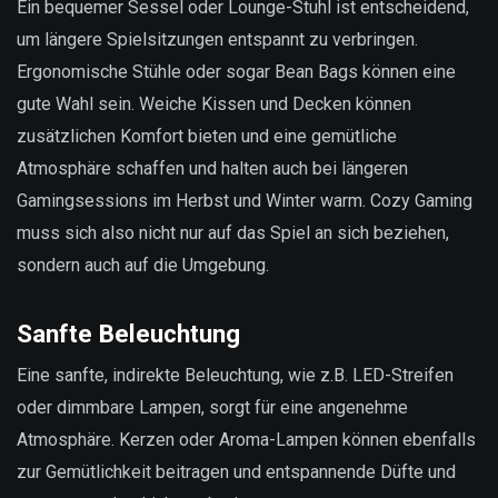
Ein bequemer Sessel oder Lounge-Stuhl ist entscheidend,
um längere Spielsitzungen entspannt zu verbringen.
Ergonomische Stühle oder sogar Bean Bags können eine
gute Wahl sein. Weiche Kissen und Decken können
zusätzlichen Komfort bieten und eine gemütliche
Atmosphäre schaffen und halten auch bei längeren
Gamingsessions im Herbst und Winter warm. Cozy Gaming
muss sich also nicht nur auf das Spiel an sich beziehen,
sondern auch auf die Umgebung.
Sanfte Beleuchtung
Eine sanfte, indirekte Beleuchtung, wie z.B. LED-Streifen
oder dimmbare Lampen, sorgt für eine angenehme
Atmosphäre. Kerzen oder Aroma-Lampen können ebenfalls
zur Gemütlichkeit beitragen und entspannende Düfte und