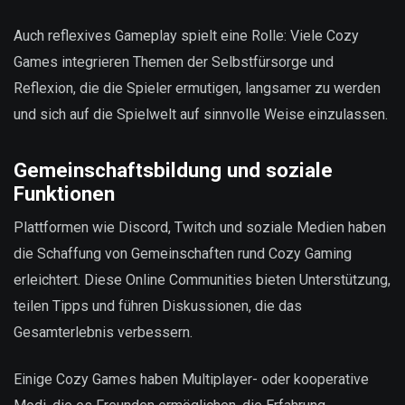
Auch reflexives Gameplay spielt eine Rolle: Viele Cozy
Games integrieren Themen der Selbstfürsorge und
Reflexion, die die Spieler ermutigen, langsamer zu werden
und sich auf die Spielwelt auf sinnvolle Weise einzulassen.
Gemeinschaftsbildung und soziale
Funktionen
Plattformen wie Discord, Twitch und soziale Medien haben
die Schaffung von Gemeinschaften rund Cozy Gaming
erleichtert. Diese Online Communities bieten Unterstützung,
teilen Tipps und führen Diskussionen, die das
Gesamterlebnis verbessern.
Einige Cozy Games haben Multiplayer- oder kooperative