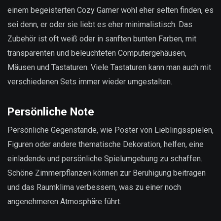
einem begeisterten Cozy Gamer wohl eher selten finden, es
sei denn, er oder sie liebt es eher minimalistisch. Das
Zubehör ist oft weiß oder in sanften bunten Farben, mit
transparenten und beleuchteten Computergehäusen,
Mäusen und Tastaturen. Viele Tastaturen kann man auch mit
verschiedenen Sets immer wieder umgestalten.
Persönliche Note
Persönliche Gegenstände, wie Poster von Lieblingsspielen,
Figuren oder andere thematische Dekoration, helfen, eine
einladende und persönliche Spielumgebung zu schaffen.
Schöne Zimmerpflanzen können zur Beruhigung beitragen
und das Raumklima verbessern, was zu einer noch
angenehmeren Atmosphäre führt.