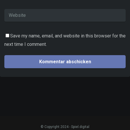
Save my name, email, and website in this browser for the
next time I comment.
© Copyright 2024 - Spiel.digital